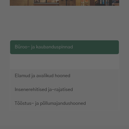
1
2
3
4
Büroo- ja kaubanduspinnad
Elamud ja avalikud hooned
Insenerehitised ja-rajatised
Tööstus- ja põllumajandushooned