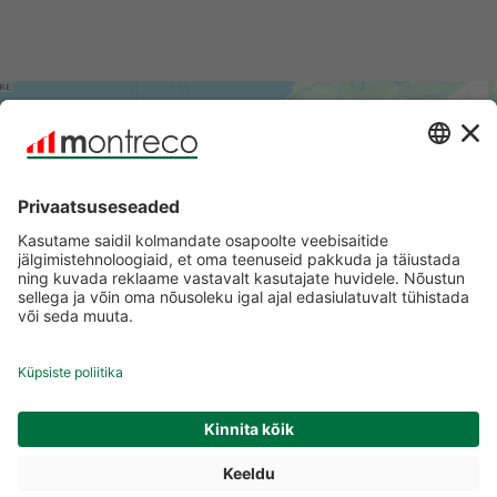
Google Maps-teenuse laadimiseks
vajame teie nõusolekut!
Kaardi sisu manustamiseks kasutame kolmanda
osapoole teenust, mis võib teie tegevuse kohta
andmeid koguda. Selle kaardi nägemiseks
vaadake palun üksikasjad üle ja nõustuge
teenusega.
Lisateave
Nõustun
powered by
Usercentrics Consent Management